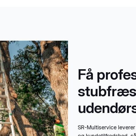
Få profe
stubfræsn
udendør
SR-Multiservice leverer
og kundetilfredshed, s