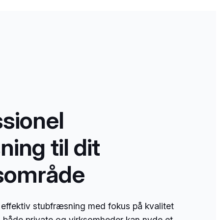
ssionel
ing til dit
sområde
 effektiv stubfræsning med fokus på kvalitet
å både private og virksomheder kan nyde et